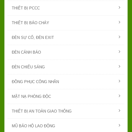
THIẾT BỊ PCCC
THIẾT BỊ BÁO CHÁY
ĐÈN SỰ CỐ, ĐÈN EXIT
ĐÈN CẢNH BÁO
ĐÈN CHIẾU SÁNG
ĐỒNG PHỤC CÔNG NHÂN
MẶT NẠ PHÒNG ĐỘC
THIẾT BỊ AN TOÀN GIAO THÔNG
MŨ BẢO HỘ LAO ĐỘNG