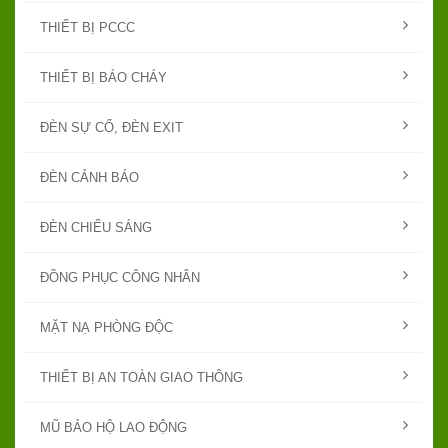
THIẾT BỊ PCCC
THIẾT BỊ BÁO CHÁY
ĐÈN SỰ CỐ, ĐÈN EXIT
ĐÈN CẢNH BÁO
ĐÈN CHIẾU SÁNG
ĐỒNG PHỤC CÔNG NHÂN
MẶT NẠ PHÒNG ĐỘC
THIẾT BỊ AN TOÀN GIAO THÔNG
MŨ BẢO HỘ LAO ĐỘNG