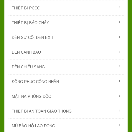
THIẾT BỊ PCCC
THIẾT BỊ BÁO CHÁY
ĐÈN SỰ CỐ, ĐÈN EXIT
ĐÈN CẢNH BÁO
ĐÈN CHIẾU SÁNG
ĐỒNG PHỤC CÔNG NHÂN
MẶT NẠ PHÒNG ĐỘC
THIẾT BỊ AN TOÀN GIAO THÔNG
MŨ BẢO HỘ LAO ĐỘNG