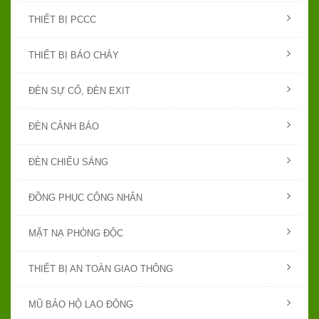
THIẾT BỊ PCCC
THIẾT BỊ BÁO CHÁY
ĐÈN SỰ CỐ, ĐÈN EXIT
ĐÈN CẢNH BÁO
ĐÈN CHIẾU SÁNG
ĐỒNG PHỤC CÔNG NHÂN
MẶT NẠ PHÒNG ĐỘC
THIẾT BỊ AN TOÀN GIAO THÔNG
MŨ BẢO HỘ LAO ĐỘNG