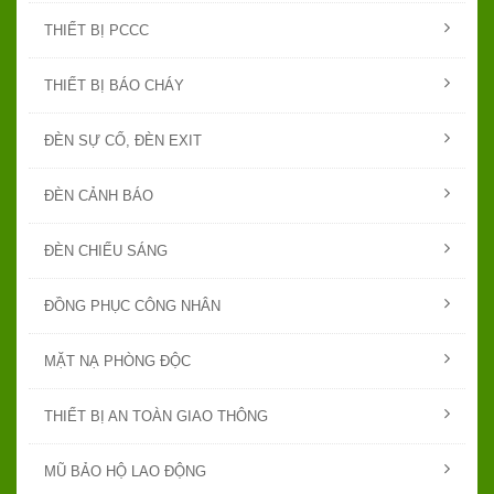
THIẾT BỊ PCCC
THIẾT BỊ BÁO CHÁY
ĐÈN SỰ CỐ, ĐÈN EXIT
ĐÈN CẢNH BÁO
ĐÈN CHIẾU SÁNG
ĐỒNG PHỤC CÔNG NHÂN
MẶT NẠ PHÒNG ĐỘC
THIẾT BỊ AN TOÀN GIAO THÔNG
MŨ BẢO HỘ LAO ĐỘNG