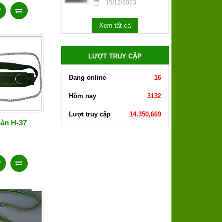
15/12/2023
Xem tất cả
LƯỢT TRUY CẬP
Đang online
16
Hôm nay
3132
Lượt truy cập
14,350,669
oàn H-37