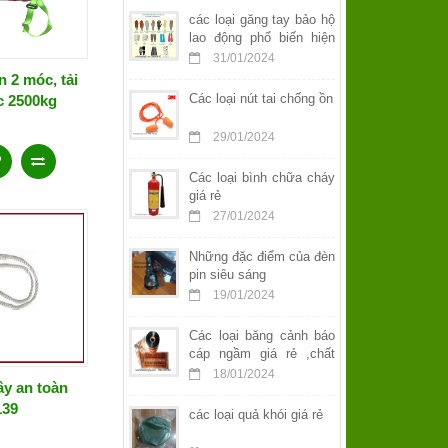
các loại găng tay bảo hộ
lao động phổ biến hiện
nay
31/01/2024
n 2 móc, tải
Các loại nút tai chống ồn
c 2500kg
29/01/2024
Các loại bình chữa cháy
giá rẻ
27/01/2024
Những đặc điểm của đèn
pin siêu sáng
19/01/2024
Các loại băng cảnh báo
cáp ngầm giá rẻ ,chất
lượng
18/01/2024
ây an toàn
39
các loại quả khói giá rẻ