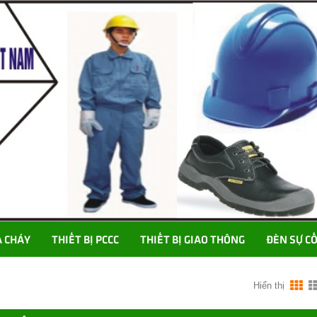
A CHÁY
THIẾT BỊ PCCC
THIẾT BỊ GIAO THÔNG
ĐÈN SỰ C
Hiển thị