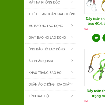
MẶT NẠ PHÒNG ĐỘC
THIẾT BỊ AN TOÀN GIAO THÔNG
Dây toàn th
treo Ø14, 
MŨ BẢO HỘ LAO ĐỘNG
25
0đ
GIẦY BẢO HỘ LAO ĐỘNG
ỦNG BẢO HỘ LAO ĐỘNG
ÁO PHẢN QUANG
KHẨU TRANG BẢO HỘ
QUẦN ÁO CHỐNG HÓA CHẤT
Dây toàn th
trọng m
KÍNH BẢO HỘ
0đ