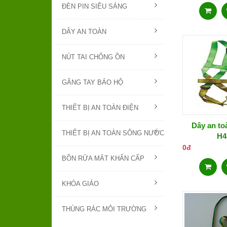
ĐÈN PIN SIÊU SÁNG
DÂY AN TOÀN
NÚT TAI CHỐNG ỒN
GĂNG TAY BẢO HỘ
THIẾT BỊ AN TOÀN ĐIỆN
Dây an to
THIẾT BỊ AN TOÀN SÔNG NƯỚC
H4
0đ
BỒN RỬA MẮT KHẨN CẤP
KHÓA GIÁO
THÙNG RÁC MÔI TRƯỜNG