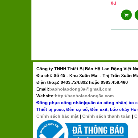
0đ
Công ty TNHH Thiết Bị Bảo Hộ Lao Động Việt N
Địa chỉ: Số 45 - Khu Xuân Mai - Thị Trấn Xuân M
Điện thoại: 0433.724.892 hoặc 0983.458.460
Email:
baoholaodong3a@gmail.com
Website:
http://baoholaodong3a.com
Đồng phục công nhân
|
quần áo công nhân
|
áo 
Thiết bị pccc
,
Đèn sự cố, Đèn exit
,
báo cháy Hor
Chính sách bảo mật
|
Chính sách thanh toán
|
C