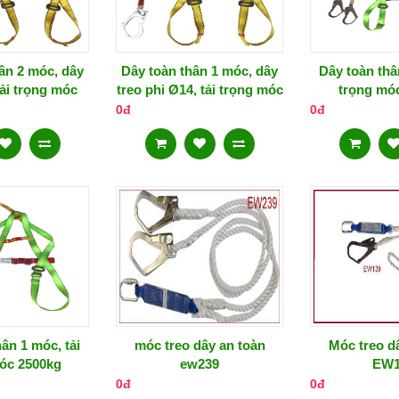
ân 2 móc, dây
Dây toàn thân 1 móc, dây
Dây toàn thâ
tải trọng móc
treo phi Ø14, tải trọng móc
trọng mó
00kg
2.500kg
0đ
0đ
ân 1 móc, tải
móc treo dây an toàn
Móc treo d
óc 2500kg
ew239
EW1
0đ
0đ