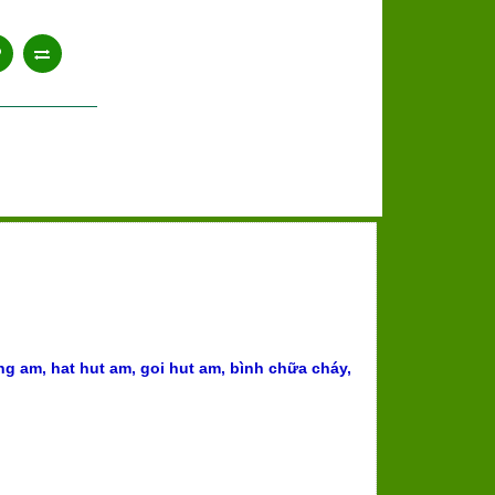
ng am, hat hut am, goi hut am
,
bình chữa cháy
,