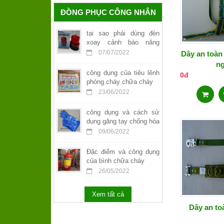
ĐỒNG PHỤC CÔNG NHÂN
tại sao phải dùng đèn
xoay cảnh báo năng
lượng mặt trời
07/07/2022
Dây an toàn
n
công dụng của tiêu lênh
0đ
phòng cháy chữa cháy
23/06/2022
công dụng và cách sử
dụng găng tay chống hóa
chất
09/06/2022
Đặc điểm và công dụng
của bình chữa cháy
26/05/2022
Xem tất cả
Dây an to