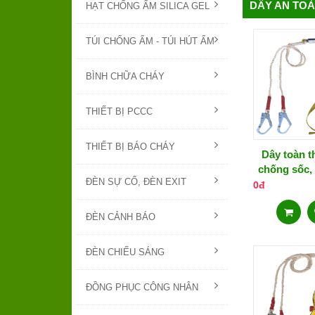
DÂY AN TOÀ
HẠT CHỐNG ẨM SILICA GEL
TÚI CHỐNG ẨM - TÚI HÚT ẨM
BÌNH CHỮA CHÁY
THIẾT BỊ PCCC
THIẾT BỊ BÁO CHÁY
Dây toàn t
chống sốc, 
ĐÈN SỰ CỐ, ĐÈN EXIT
tải trọng
0đ
ĐÈN CẢNH BÁO
ĐÈN CHIẾU SÁNG
ĐỒNG PHỤC CÔNG NHÂN