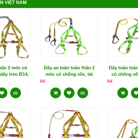
N VIỆT NAM
hân 2 móc có
Dây an toàn toàn thân 2
Dây toàn toà
dây treo Ø14,
móc có chống sốc, tải
có chống sốc
 móc 2500kg
trọng móc 2500kg
250
0đ
0đ