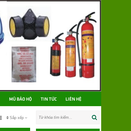
Ố
MŨ BẢO HỘ
TIN TỨC
LIÊN HỆ
Sắp xếp