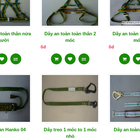
 toàn thân nửa
Dây an toàn toàn thân 2
Dây an toàn 
gười
móc
mó
0đ
0đ
àn Hanko 04
Dây treo 1 móc to 1 móc
Dây an toàn
nhỏ