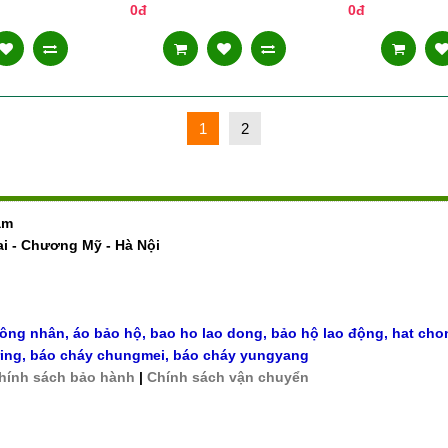
0đ
0đ
1
2
am
ai - Chương Mỹ - Hà Nội
công nhân
,
áo bảo hộ, bao ho lao dong, bảo hộ lao động
,
hat cho
ing
,
báo cháy chungmei
,
báo cháy yungyang
hính sách bảo hành
|
Chính sách vận chuyển