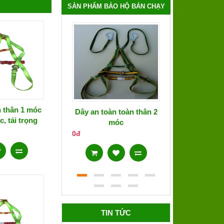
SẢN PHẨM BẢO HỘ BÁN CHẠY
n thân 1 móc
Dây an toàn toàn thân 2
Áo phản qua
, tải trọng
móc
0kg
0đ
0đ
TIN TỨC