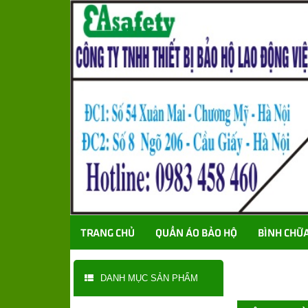
TRANG CHỦ
QUẦN ÁO BẢO HỘ
BÌNH CHỮ
DANH MỤC SẢN PHẨM