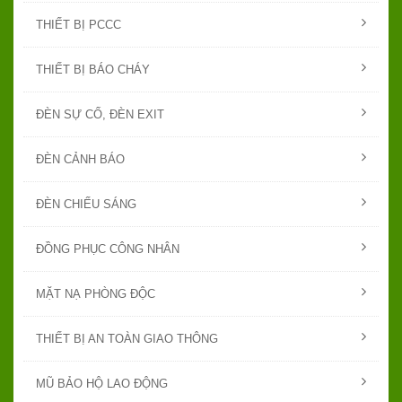
THIẾT BỊ PCCC
THIẾT BỊ BÁO CHÁY
ĐÈN SỰ CỐ, ĐÈN EXIT
ĐÈN CẢNH BÁO
ĐÈN CHIẾU SÁNG
ĐỒNG PHỤC CÔNG NHÂN
MẶT NẠ PHÒNG ĐỘC
THIẾT BỊ AN TOÀN GIAO THÔNG
MŨ BẢO HỘ LAO ĐỘNG