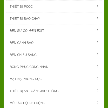
THIẾT BỊ PCCC
THIẾT BỊ BÁO CHÁY
ĐÈN SỰ CỐ, ĐÈN EXIT
ĐÈN CẢNH BÁO
ĐÈN CHIẾU SÁNG
ĐỒNG PHỤC CÔNG NHÂN
MẶT NẠ PHÒNG ĐỘC
THIẾT BỊ AN TOÀN GIAO THÔNG
MŨ BẢO HỘ LAO ĐỘNG