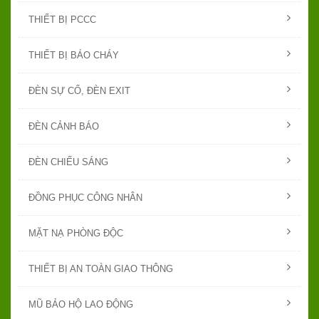
THIẾT BỊ PCCC
THIẾT BỊ BÁO CHÁY
ĐÈN SỰ CỐ, ĐÈN EXIT
ĐÈN CẢNH BÁO
ĐÈN CHIẾU SÁNG
ĐỒNG PHỤC CÔNG NHÂN
MẶT NẠ PHÒNG ĐỘC
THIẾT BỊ AN TOÀN GIAO THÔNG
MŨ BẢO HỘ LAO ĐỘNG