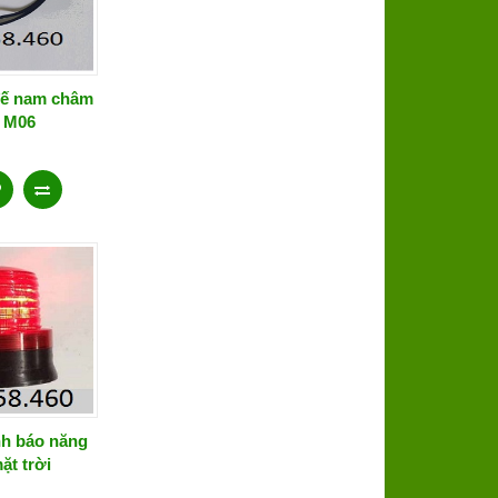
đế nam châm
i M06
nh báo năng
ặt trời