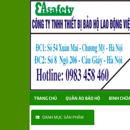
TRANG CHỦ
QUẦN ÁO BẢO HỘ
BÌNH CHỮ
DANH MỤC SẢN PHẨM