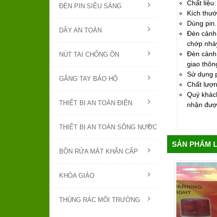
Chất liệu
ĐÈN PIN SIÊU SÁNG
Kích thư
Dùng pin.
DÂY AN TOÀN
Đèn cảnh 
chớp nháy
Đèn cảnh 
NÚT TAI CHỐNG ỒN
giao thôn
Sử dụng p
GĂNG TAY BẢO HỘ
Chất lượng
Quý khách
THIẾT BỊ AN TOÀN ĐIỆN
nhận được
THIẾT BỊ AN TOÀN SÔNG NƯỚC
SẢN PHẨM 
BỒN RỬA MẮT KHẨN CẤP
KHÓA GIÁO
THÙNG RÁC MÔI TRƯỜNG