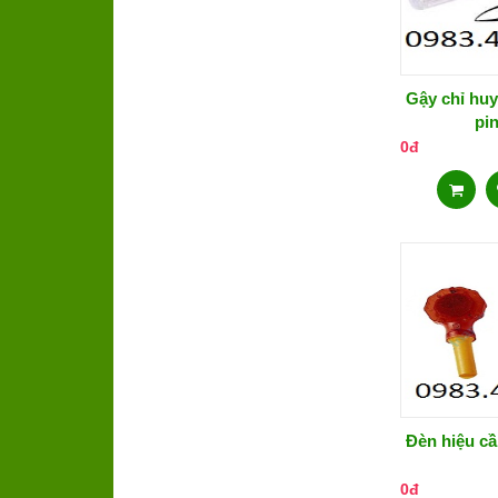
Gậy chỉ huy
pi
0đ
Đèn hiệu cầ
0đ