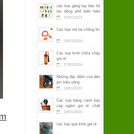
các loại găng tay bảo hộ
lao động phổ biến hiện
nay
31/01/2024
Các loại nút tai chống ồn
29/01/2024
Các loại bình chữa cháy
giá rẻ
27/01/2024
Những đặc điểm của đèn
pin siêu sáng
19/01/2024
Các loại băng cảnh báo
cáp ngầm giá rẻ ,chất
lượng
18/01/2024
ầm
các loại quả khói giá rẻ