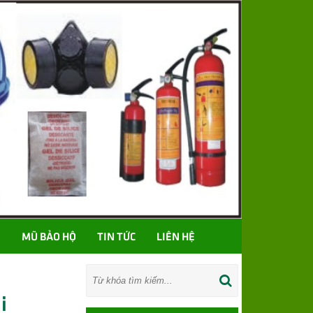
Ố
MŨ BẢO HỘ
TIN TỨC
LIÊN HỆ
i