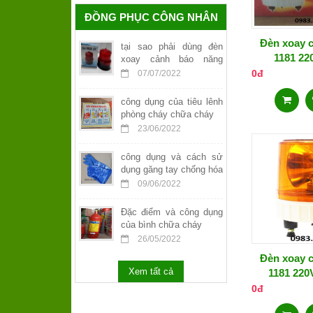
ĐỒNG PHỤC CÔNG NHÂN
Đèn xoay 
tại sao phải dùng đèn
1181 22
xoay cảnh báo năng
lượng mặt trời
0đ
07/07/2022
công dụng của tiêu lênh
phòng cháy chữa cháy
23/06/2022
công dụng và cách sử
dụng găng tay chống hóa
chất
09/06/2022
Đặc điểm và công dụng
của bình chữa cháy
26/05/2022
Đèn xoay 
Xem tất cả
1181 220
0đ