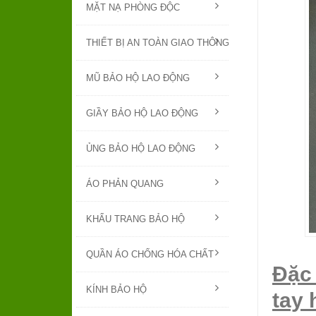
MẶT NẠ PHÒNG ĐỘC
THIẾT BỊ AN TOÀN GIAO THÔNG
MŨ BẢO HỘ LAO ĐỘNG
GIẦY BẢO HỘ LAO ĐỘNG
ỦNG BẢO HỘ LAO ĐỘNG
ÁO PHẢN QUANG
KHẨU TRANG BẢO HỘ
QUẦN ÁO CHỐNG HÓA CHẤT
Đặc
KÍNH BẢO HỘ
tay 