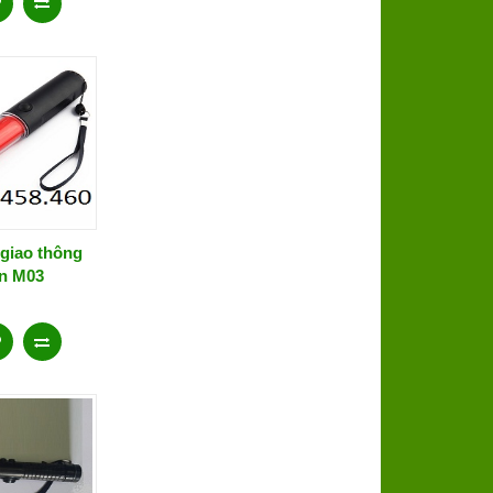
 giao thông
in M03