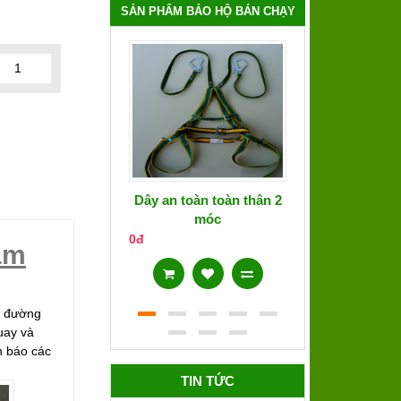
SẢN PHẨM BẢO HỘ BÁN CHẠY
Dây an toàn toàn thân 2
Áo phản qua
móc
0đ
0đ
ầm
n đường
uay và
h báo các
TIN TỨC