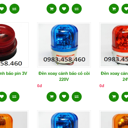
nh báo pin 3V
Đèn xoay cảnh báo có còi
Đèn xoay cản
220V
24
0đ
0đ