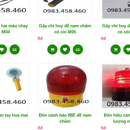
 hai màu chạy
Gậy chỉ huy đế nam châm
Gậy chỉ huy 
n M04
có còi M05
có cò
0đ
0đ
m tay hoa mai
Đèn cảnh báo 88E đế nam
Đèn hiệu cả
châm
lượng m
0đ
0đ