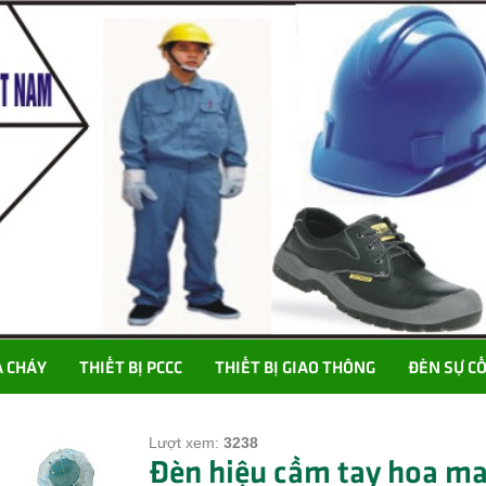
A CHÁY
THIẾT BỊ PCCC
THIẾT BỊ GIAO THÔNG
ĐÈN SỰ C
Lượt xem:
3238
Đèn hiệu cầm tay hoa ma