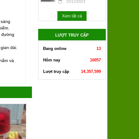
15/12/2023
Xem tất cả
 sáng
hiểm.
n đường
LƯỢT TRUY CẬP
gian dài.
Đang online
13
Hôm nay
10057
 phẩm và
Lượt truy cập
14,357,599