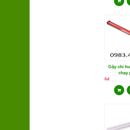
Gậy chỉ hu
chạy 
0đ