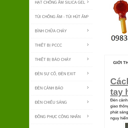
HẠT CHỐNG ẨM SILICA GEL
TÚI CHỐNG ẨM - TÚI HÚT ẨM
BÌNH CHỮA CHÁY
THIẾT BỊ PCCC
THIẾT BỊ BÁO CHÁY
GIỚI T
ĐÈN SỰ CỐ, ĐÈN EXIT
Các
ĐÈN CẢNH BÁO
tay 
Đèn cảnh 
ĐÈN CHIẾU SÁNG
giao thôn
phát sáng
ĐỒNG PHỤC CÔNG NHÂN
nguy hiểm