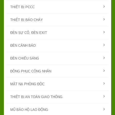
THIẾT BỊ PCCC
THIẾT BỊ BÁO CHÁY
ĐÈN SỰ CỐ, ĐÈN EXIT
ĐÈN CẢNH BÁO
ĐÈN CHIẾU SÁNG
ĐỒNG PHỤC CÔNG NHÂN
MẶT NẠ PHÒNG ĐỘC
THIẾT BỊ AN TOÀN GIAO THÔNG
MŨ BẢO HỘ LAO ĐỘNG