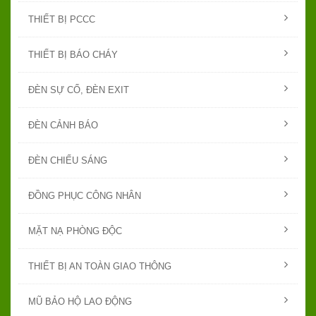
THIẾT BỊ PCCC
THIẾT BỊ BÁO CHÁY
ĐÈN SỰ CỐ, ĐÈN EXIT
ĐÈN CẢNH BÁO
ĐÈN CHIẾU SÁNG
ĐỒNG PHỤC CÔNG NHÂN
MẶT NẠ PHÒNG ĐỘC
THIẾT BỊ AN TOÀN GIAO THÔNG
MŨ BẢO HỘ LAO ĐỘNG