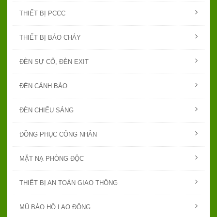
THIẾT BỊ PCCC
THIẾT BỊ BÁO CHÁY
ĐÈN SỰ CỐ, ĐÈN EXIT
ĐÈN CẢNH BÁO
ĐÈN CHIẾU SÁNG
ĐỒNG PHỤC CÔNG NHÂN
MẶT NẠ PHÒNG ĐỘC
THIẾT BỊ AN TOÀN GIAO THÔNG
MŨ BẢO HỘ LAO ĐỘNG