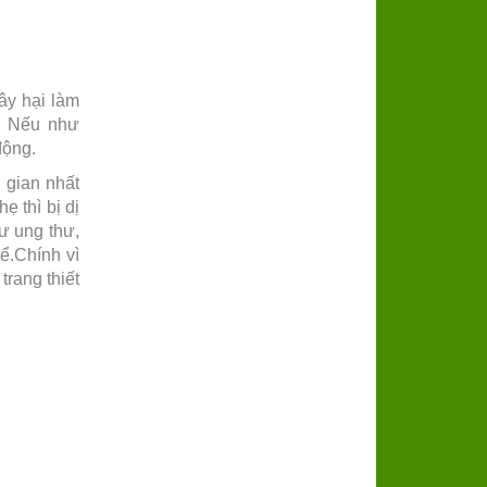
ây hại làm
… Nếu như
động.
i gian nhất
 thì bị dị
ư ung thư,
ể.
Chính vì
trang thiết