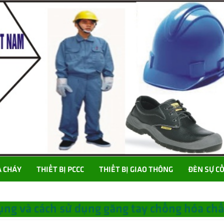
A CHÁY
THIẾT BỊ PCCC
THIẾT BỊ GIAO THÔNG
ĐÈN SỰ C
ụng và cách sử dụng găng tay chống hóa chấ