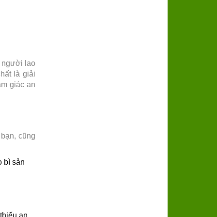
 người lao
ất là giải
ảm giác an
 bạn, cũng
 bì sản
 thiếu an