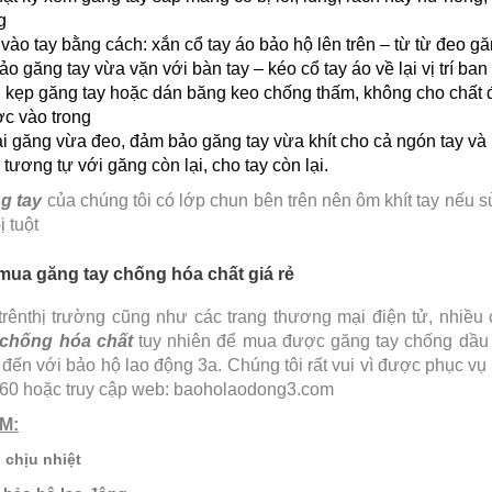
g
ào tay bằng cách: xắn cổ tay áo bảo hộ lên trên – từ từ đeo g
ảo găng tay vừa vặn với bàn tay – kéo cổ tay áo về lại vị trí ban
 kẹp găng tay hoặc dán băng keo chống thấm, không cho chất 
c vào trong
ại găng vừa đeo, đảm bảo găng tay vừa khít cho cả ngón tay và 
tương tự với găng còn lại, cho tay còn lại.
g tay
của chúng tôi có lớp chun bên trên nên ôm khít tay nếu s
ị tuột
 mua găng tay chống hóa chất giá rẻ
trênthị trường cũng như các trang thương mại điện tử, nhiều
 chống hóa chất
tuy nhiên để mua được găng tay chống dầ
 đến với bảo hộ lao động 3a. Chúng tôi rất vui vì được phục v
0 hoặc truy cập web: baoholaodong3.com
M:
 chịu nhiệt