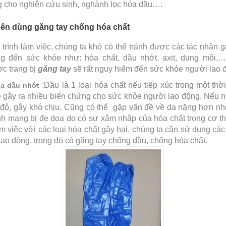
g cho nghiên cứu sinh, nghành lọc hóa dầu….
nên dùng găng tay chống hóa chất
 trình làm việc, chúng ta khó có thể tránh được các tác nhân g
g đến sức khỏe như: hóa chất, dầu nhớt, axit, dung môi,
c trang bị
găng tay
sẽ rất nguy hiểm đến sức khỏe người lao 
:Dầu là 1 loại hóa chất nếu tiếp xúc trong một thờ
ủa dầu nhớt
ẽ gây ra nhiều biến chứng cho sức khỏe người lao động. Nếu nhẹ
đỏ, gây khó chịu. Cũng có thể gặp vấn đề về da nặng hơn nh
ính mạng bị đe dọa do có sự xâm nhập của hóa chất trong cơ th
àm việc với các loại hóa chất gây hại, chúng ta cần sử dụng các 
lao động, trong đó có găng tay chống dầu, chống hóa chất.