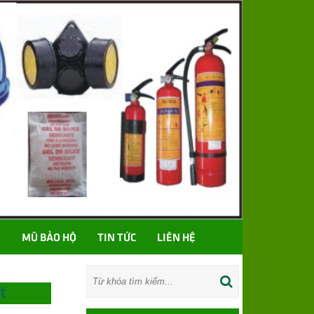
Ố
MŨ BẢO HỘ
TIN TỨC
LIÊN HỆ
t