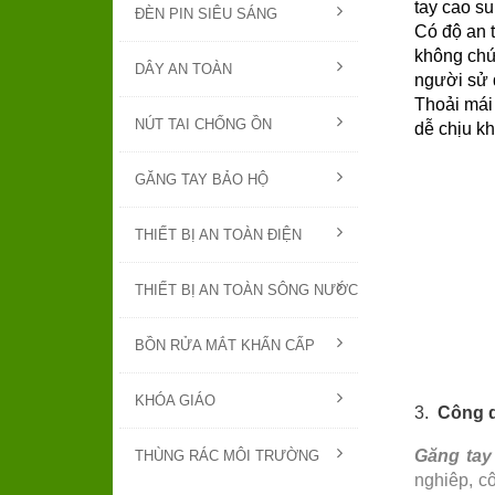
tay cao s
ĐÈN PIN SIÊU SÁNG
Có độ an 
không chứ
DÂY AN TOÀN
người sử 
Thoải mái 
NÚT TAI CHỐNG ỒN
dễ chịu kh
GĂNG TAY BẢO HỘ
THIẾT BỊ AN TOÀN ĐIỆN
THIẾT BỊ AN TOÀN SÔNG NƯỚC
BỒN RỬA MẮT KHẨN CẤP
KHÓA GIÁO
3.
Công d
Găng tay
THÙNG RÁC MÔI TRƯỜNG
nghiêp, c