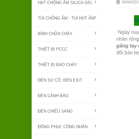
09/06/202
HẠT CHỐNG ẨM SILICA GEL
TÚI CHỐNG ẨM - TÚI HÚT ẨM
G
Ngày nay 
BÌNH CHỮA CHÁY
nhân rộng
găng tay
THIẾT BỊ PCCC
đôi bàn ta
THIẾT BỊ BÁO CHÁY
ĐÈN SỰ CỐ, ĐÈN EXIT
ĐÈN CẢNH BÁO
ĐÈN CHIẾU SÁNG
ĐỒNG PHỤC CÔNG NHÂN