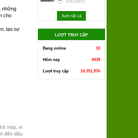
15/12/2023
p, những
àn cho
Xem tất cả
n, tạo sự
LƯỢT TRUY CẬP
Đang online
10
Hôm nay
4439
Lượt truy cập
14,351,976
à máy, xi
an đến dầu