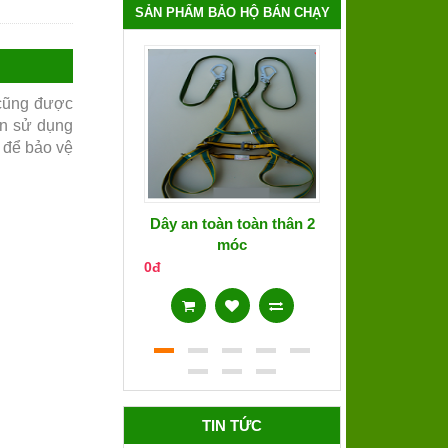
SẢN PHẨM BẢO HỘ BÁN CHẠY
 cũng được
ên sử dụng
để bảo vệ
Dây an toàn toàn thân 2
Áo phản qua
móc
0đ
0đ
TIN TỨC