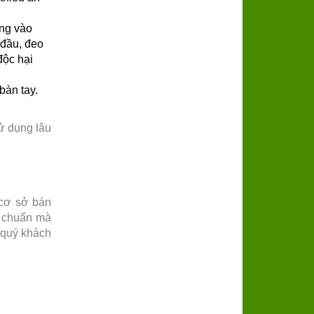
ăng vào
 đầu, đeo
độc hại
bàn tay.
ử dụng lâu
 cơ sở bán
u chuẩn mà
ụ quý khách