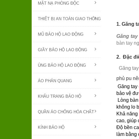
MẶT NẠ PHÒNG ĐỘC
THIẾT BỊ AN TOÀN GIAO THÔNG
1. Găng t
MŨ BẢO HỘ LAO ĐỘNG
Găng tay
bàn tay n
GIẦY BẢO HỘ LAO ĐỘNG
2. Đặc đ
ỦNG BẢO HỘ LAO ĐỘNG
Găng tay
phủ pu nê
ÁO PHẢN QUANG
Găng tay 
bảo vệ đư
KHẨU TRANG BẢO HỘ
Lòng bàn
không lo b
QUẦN ÁO CHỐNG HÓA CHẤT
Khả năng c
cao, giúp 
Độ bền cao
KÍNH BẢO HỘ
làm bằng 