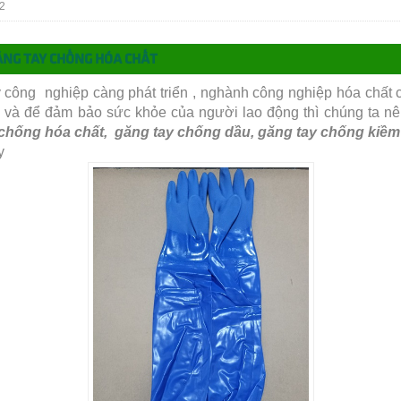
2
ĂNG TAY CHỐNG HÓA CHẤT
công nghiệp càng phát triển , nghành công nghiệp hóa chất
 và để đảm bảo sức khỏe của người lao động thì chúng ta n
 chống hóa chất, găng tay chống dầu, găng tay chống kiềm
y