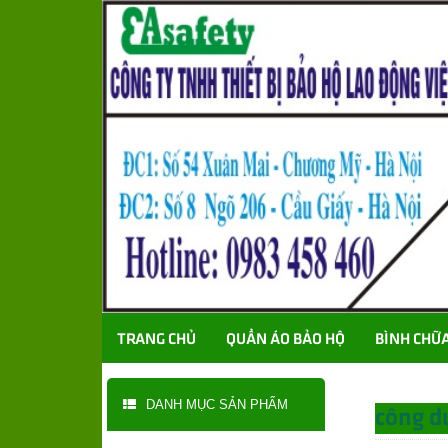
TRANG CHỦ
QUẦN ÁO BẢO HỘ
BÌNH CHỮ
DANH MỤC SẢN PHẨM
công d