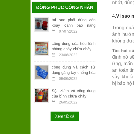
nhớt, dùn
ĐỒNG PHỤC CÔNG NHÂN
4.
Vì sao 
tại sao phải dùng đèn
xoay cảnh báo năng
Trong quá
lượng mặt trời
07/07/2022
ảnh hưởn
không đượ
công dụng của tiêu lênh
phòng cháy chữa cháy
Tác hại c
23/06/2022
định nó s
ứng, mẩn 
công dụng và cách sử
an toàn t
dụng găng tay chống hóa
vậy, khi l
chất
09/06/2022
bị bảo hộ 
Đặc điểm và công dụng
của bình chữa cháy
26/05/2022
Xem tất cả