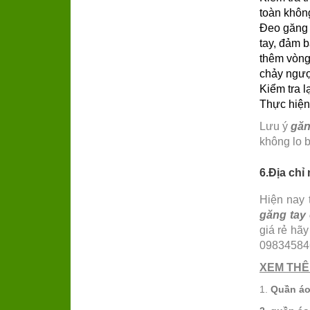
toàn khôn
Đeo găng v
tay, đảm b
thêm vòng
chảy ngượ
Kiểm tra l
Thực hiện 
Lưu ý
găn
không lo b
6.Địa chỉ
Hiện nay 
găng tay
giá rẻ hãy
098345846
XEM THÊ
1.
Quần áo