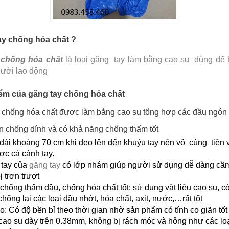
ay chống hóa chất ?
 chống hóa chất
là loại găng tay làm bằng cao su dùng để 
gười lao động
iểm của găng tay chống hóa chất
chống hóa chất được làm bằng cao su tổng hợp các đầu ngón
n chống dính và có khả năng chống thấm tốt
dài khoảng 70 cm khi đeo lên đến khuỷu tay nên vô cùng tiện 
ợc cả cánh tay.
 tay của
găng tay
có lớp nhám giúp người sử dụng dễ dàng c
ị trơn trượt
hống thấm dầu, chống hóa chất tốt: sử dụng vật liệu cao su, c
chống lại các loại dầu nhớt, hóa chất, axit, nước,…rất tốt
: Có độ bền bỉ theo thời gian nhờ sản phẩm có tính co giãn tố
cao su dày trên 0.38mm, không bị rách móc và hỏng như các lo