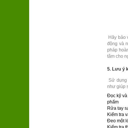
Hãy bảo v
động và n
pháp hoàn
tâm cho n
5. Lưu ý 
Sử dụn
như giúp 
Đọc kỹ và
phẩm
Rửa tay s
Kiểm tra v
Đeo một lớ
Kiểm tra t