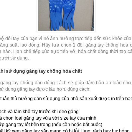
ệ đôi tay của bạn vì nó ảnh hưởng trực tiếp đến sức khỏe của
ăng suất lao động. Hãy lựa chọn 1 đôi găng tay chống hóa ch
 hảo. Hạn chế tiếp xúc trực tiếp với hóa chất đồng thời tạo c
gười sử dụng.
khi sử dụng găng tay chống hóa chất
g
găng tay
chống dầu đúng cách sẽ giúp đảm bảo an toàn cho
sử dụng găng tay được lâu hơn. đúng cách:
 tuân thủ hướng dẫn sử dụng của nhà sản xuất được in trên bao
ạch và làm khô tay trước khi đeo găng
à chọn loại găng tay vừa với size tay của mình
p găng tay lót bên trong (nếu cần hoặc bắt buộc)
hật kỹ xem găng tay sắp mang có bị lỗi, lủng, rách hay hư hỏng,