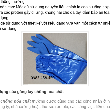
u thông thường.
toàn cao: Mặc dù sử dụng nguyên liệu chính là cao su tổng hợ
a các protein gây dị ứng, không hại cho da tay, đảm bảo an to
dụng.
dễ sử dụng với thiết kế với kiểu dáng vừa vặn một cách tự nhiê
i sử dụng.
ụng của găng tay chống hóa chất
 chống hóa chất
thường được dùng cho các công nhân ở nh
ông ty, nhà xưởng hoặc thợ sửa xe oto, các công việc liên qu