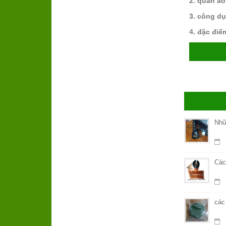
2. quần áo
3. công d
4.
đặc điể
Nhữ
Các
các 