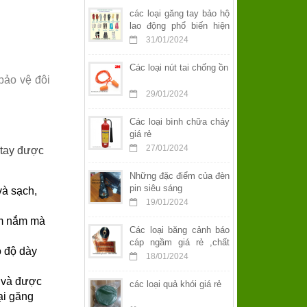
các loại găng tay bảo hộ
lao động phổ biến hiện
nay
31/01/2024
Các loại nút tai chống ồn
bảo vệ đôi
29/01/2024
Các loại bình chữa cháy
giá rẻ
27/01/2024
 tay được
Những đặc điểm của đèn
pin siêu sáng
và sạch,
19/01/2024
ầm nắm mà
Các loại băng cảnh báo
cáp ngầm giá rẻ ,chất
ó độ dày
lượng
18/01/2024
t và được
các loại quả khói giá rẻ
ại găng