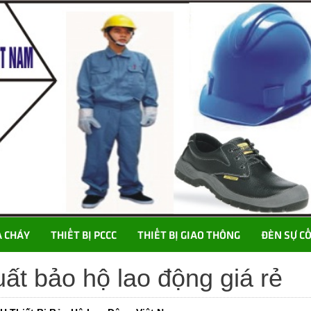
A CHÁY
THIẾT BỊ PCCC
THIẾT BỊ GIAO THÔNG
ĐÈN SỰ C
ất bảo hộ lao động giá rẻ