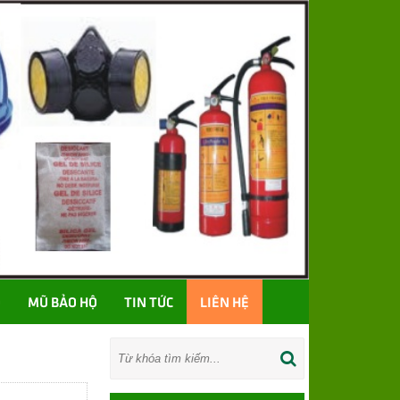
Ố
MŨ BẢO HỘ
TIN TỨC
LIÊN HỆ