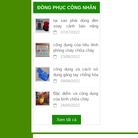
ĐỒNG PHỤC CÔNG NHÂN
tại sao phải dùng đèn
xoay cảnh báo năng
lượng mặt trời
07/07/2022
công dụng của tiêu lênh
phòng cháy chữa cháy
23/06/2022
công dụng và cách sử
dụng găng tay chống hóa
chất
09/06/2022
Đặc điểm và công dụng
của bình chữa cháy
26/05/2022
Xem tất cả