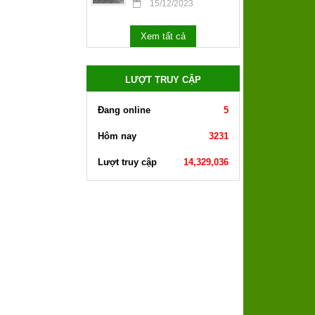
15/12/2023
Xem tất cả
LƯỢT TRUY CẬP
Đang online
5
Hôm nay
3231
Lượt truy cập
14,329,036