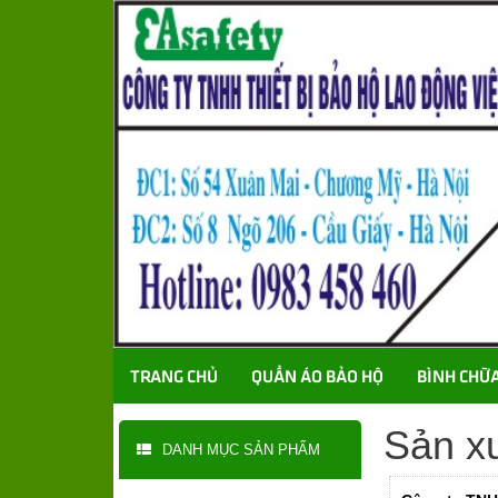
TRANG CHỦ
QUẦN ÁO BẢO HỘ
BÌNH CHỮ
Sản xu
DANH MỤC SẢN PHẨM