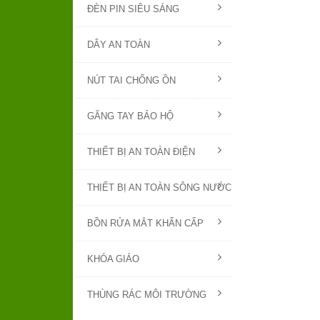
ĐÈN PIN SIÊU SÁNG
DÂY AN TOÀN
NÚT TAI CHỐNG ỒN
GĂNG TAY BẢO HỘ
THIẾT BỊ AN TOÀN ĐIỆN
THIẾT BỊ AN TOÀN SÔNG NƯỚC
BỒN RỬA MẮT KHẨN CẤP
KHÓA GIÁO
THÙNG RÁC MÔI TRƯỜNG