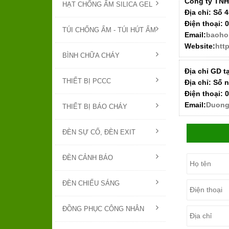
Công ty TNH
HẠT CHỐNG ẨM SILICA GEL
Địa chỉ:
Số 4
Điện thoại:
0
TÚI CHỐNG ẨM - TÚI HÚT ẨM
Email:
baoho
Website:
htt
BÌNH CHỮA CHÁY
Địa chỉ GD t
THIẾT BỊ PCCC
Địa chỉ:
Số n
Điện thoại:
0
Email:
Duong
THIẾT BỊ BÁO CHÁY
ĐÈN SỰ CỐ, ĐÈN EXIT
ĐÈN CẢNH BÁO
ĐÈN CHIẾU SÁNG
ĐỒNG PHỤC CÔNG NHÂN