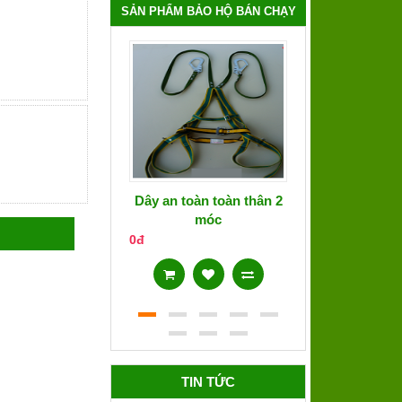
SẢN PHẨM BẢO HỘ BÁN CHẠY
Dây an toàn toàn thân 2
Áo phản qua
móc
0đ
0đ
TIN TỨC