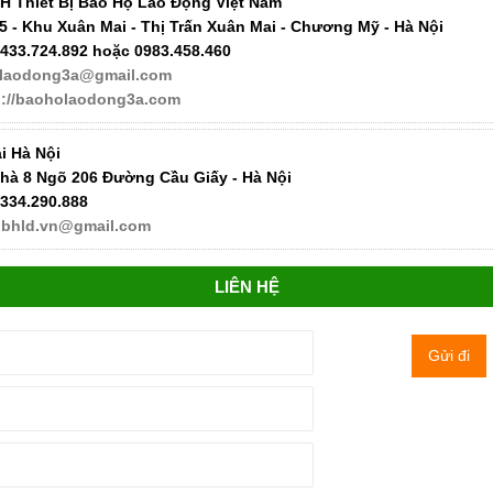
H Thiết Bị Bảo Hộ Lao Động Việt Nam
5 - Khu Xuân Mai - Thị Trấn Xuân Mai - Chương Mỹ - Hà Nội
433.724.892 hoặc 0983.458.460
laodong3a@gmail.com
p://baoholaodong3a.com
ại Hà Nội
hà 8 Ngõ 206 Đường Cầu Giấy - Hà Nội
334.290.888
bhld.vn@gmail.com
LIÊN HỆ