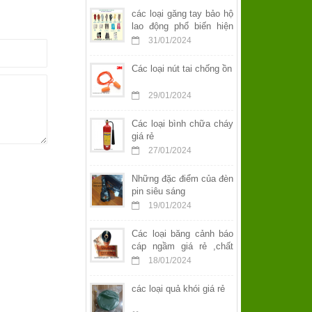
các loại găng tay bảo hộ
lao động phổ biến hiện
nay
31/01/2024
Các loại nút tai chống ồn
29/01/2024
Các loại bình chữa cháy
giá rẻ
27/01/2024
Những đặc điểm của đèn
pin siêu sáng
19/01/2024
Các loại băng cảnh báo
cáp ngầm giá rẻ ,chất
lượng
18/01/2024
các loại quả khói giá rẻ