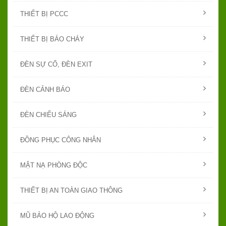
THIẾT BỊ PCCC
THIẾT BỊ BÁO CHÁY
ĐÈN SỰ CỐ, ĐÈN EXIT
ĐÈN CẢNH BÁO
ĐÈN CHIẾU SÁNG
ĐỒNG PHỤC CÔNG NHÂN
MẶT NẠ PHÒNG ĐỘC
THIẾT BỊ AN TOÀN GIAO THÔNG
MŨ BẢO HỘ LAO ĐỘNG