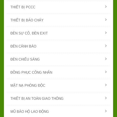
THIẾT BỊ PCCC
THIẾT BỊ BÁO CHÁY
ĐÈN SỰ CỐ, ĐÈN EXIT
ĐÈN CẢNH BÁO
ĐÈN CHIẾU SÁNG
ĐỒNG PHỤC CÔNG NHÂN
MẶT NẠ PHÒNG ĐỘC
THIẾT BỊ AN TOÀN GIAO THÔNG
MŨ BẢO HỘ LAO ĐỘNG