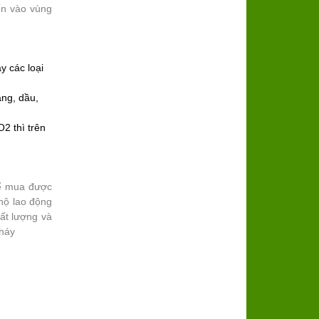
ến vào vùng
y các loại
ng, dầu,
2 thì trên
để mua được
hộ lao động
ất lượng và
cháy