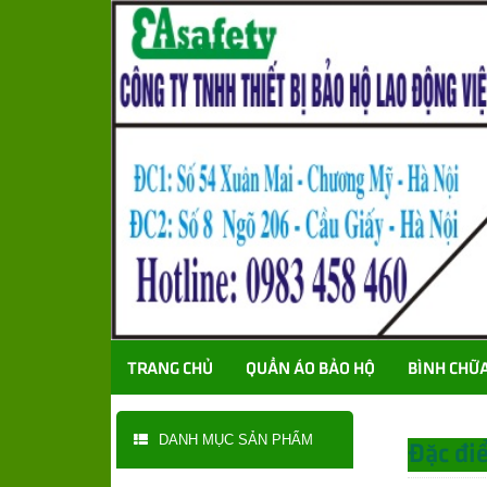
TRANG CHỦ
QUẦN ÁO BẢO HỘ
BÌNH CHỮ
DANH MỤC SẢN PHẨM
Đặc đi