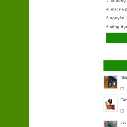
3.
chuông 
4.
mặt nạ 
5.
nguyên l
6.
công dụn
Nhữ
Các
các 