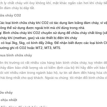
ch ly chất cháy với ôxy không khí, mặt khác ngăn cản hơi khí cháy ti
n đám cháy bị dập tắt.
hữa cháy CO2
Các loại bình chữa cháy khí CO2 có tác dụng làm loãng đám cháy, vì vậ
hông thể sử dụng được ngoài trời mà chỉ dùng trong nhà
g
:
Bình chữa cháy khí CO2 chuyên sử dụng để chữa cháy chất lỏng (xă
cháy khí (methan, gas) và các thiết bị điện khi cháy
có loại 3kg, 5kg, có bình đẩy 24kg. Để nhận biết được các loại bình CO
thường ghi rõ CO2 hoặc MT2, MT3, MT5.
 mua bình chữa cháy
rên thị trường có rất nhiều cửa hàng bán bình chữa cháy, tuy nhiên 
cháy đảm bảo chất lượng và có kiểm định của bộ thì hãy đến với bảo 
tôi với nhiều năm trong ngành bảo hộ, tự tin sẽ đem đến hàng hóa ch
 hài lòng nhất cho quý khách. Ngoài ra chúng tôi nhận đổi bình chữa 
ữa cháy
 chịu nhiệt