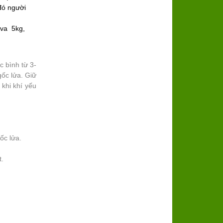
 đó người
 va 5kg,
c bình từ 3-
gốc lửa. Giữ
 khi khí yếu
ốc lửa.
t.