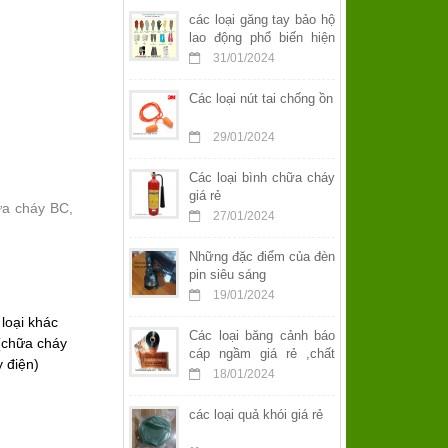
các loại găng tay bảo hộ
lao động phổ biến hiện
nay
31/01/2024
Các loại nút tai chống ồn
29/01/2024
Các loại bình chữa cháy
giá rẻ
ữa cháy BC,
27/01/2024
Những đặc điểm của đèn
pin siêu sáng
19/01/2024
 loại khác
Các loại băng cảnh báo
 (chữa cháy
cáp ngầm giá rẻ ,chất
y điện)
lượng
18/01/2024
các loại quả khói giá rẻ