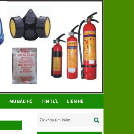
Ố
MŨ BẢO HỘ
TIN TỨC
LIÊN HỆ