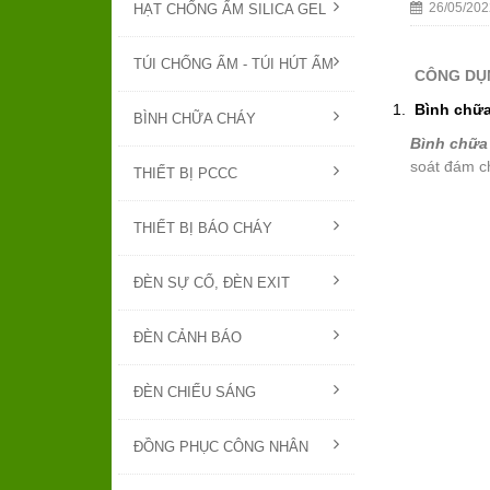
26/05/202
HẠT CHỐNG ẨM SILICA GEL
TÚI CHỐNG ẨM - TÚI HÚT ẨM
CÔNG DỤN
Bình chữa
BÌNH CHỮA CHÁY
Bình chữa
soát đám c
THIẾT BỊ PCCC
THIẾT BỊ BÁO CHÁY
ĐÈN SỰ CỐ, ĐÈN EXIT
ĐÈN CẢNH BÁO
ĐÈN CHIẾU SÁNG
ĐỒNG PHỤC CÔNG NHÂN