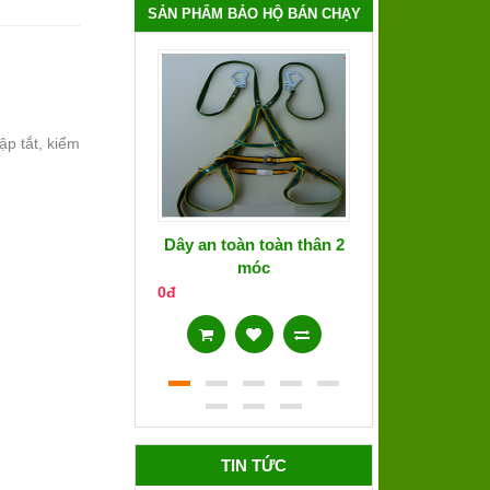
SẢN PHẨM BẢO HỘ BÁN CHẠY
ập tắt, kiểm
Dây an toàn toàn thân 2
Áo phản qua
móc
0đ
0đ
TIN TỨC