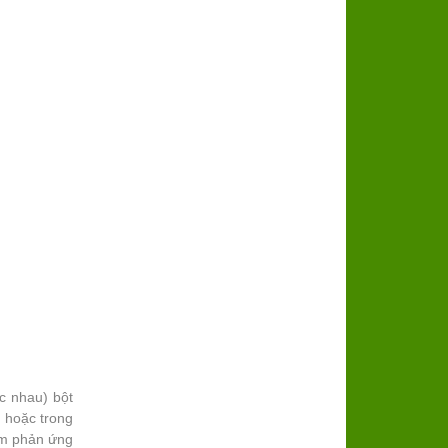
c nhau) bột
t hoặc trong
ãm phản ứng