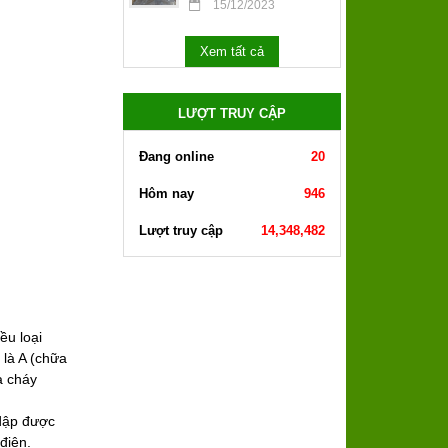
15/12/2023
Xem tất cả
LƯỢT TRUY CẬP
Đang online
20
Hôm nay
946
Lượt truy cập
14,348,482
ều loại
 là A (chữa
a cháy
 dập được
 điện.