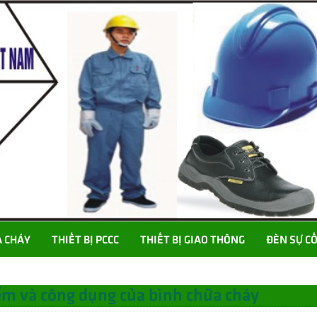
A CHÁY
THIẾT BỊ PCCC
THIẾT BỊ GIAO THÔNG
ĐÈN SỰ C
ểm và công dụng của bình chữa cháy