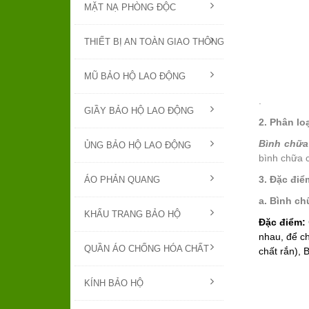
MẶT NẠ PHÒNG ĐỘC
THIẾT BỊ AN TOÀN GIAO THÔNG
MŨ BẢO HỘ LAO ĐỘNG
.
GIẦY BẢO HỘ LAO ĐỘNG
2. Phân lo
Bình chữa
ỦNG BẢO HỘ LAO ĐỘNG
bình chữa 
3. Đặc điể
ÁO PHẢN QUANG
a. Bình ch
KHẨU TRANG BẢO HỘ
Đặc điểm:
nhau, để ch
QUẦN ÁO CHỐNG HÓA CHẤT
chất rắn), 
KÍNH BẢO HỘ