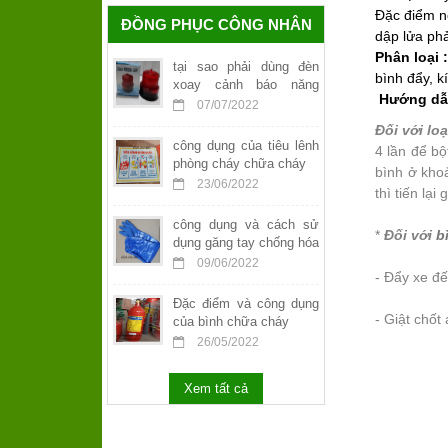
Đặc điểm nổ
ĐỒNG PHỤC CÔNG NHÂN
dập lửa phả
Phân loại 
tại sao phải dùng đèn
bình đẩy, k
xoay cảnh báo năng
Hướng dẫn
lượng mặt trời
07/07/2022
Đối với lo
công dụng của tiêu lênh
4 lần để bộ
phòng cháy chữa cháy
bình ở khoả
23/06/2022
thì tiến lạ
công dụng và cách sử
*
Đối với
b
dụng găng tay chống hóa
chất
09/06/2022
- Đẩy xe đế
Đặc điểm và công dụng
- Giật chốt
của bình chữa cháy
26/05/2022
Xem tất cả