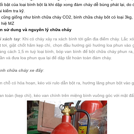
i bật của loại bình bột là khi dập xong đám cháy dễ bùng phát lại, do
i kiểm tra kỹ.
:
cũng giống như bình chữa cháy CO2, bình chữa cháy bôt có loại 3kg,
í hiệ MZ
 sử dung và nguyên lý chữa cháy
ại xách tay
: Khi có cháy xảy ra xách bình tới gẩn địa điểm cháy. Lắc xó
t tơi, giật chốt hãm kẹp chì, chọn đầu hướng gió hướng loa phun vào 
ng cách 1,5 m tuỳ loại bình, bóp van bình để bột chữa cháy phun ra,
i gần và đưa loa phun qua lại để dập tắt hoàn toàn đám cháy.
ình chữa cháy xe đẩy
:
n chỗ có hỏa hoạn, kéo vòi rulo dẫn bột ra, hướng lăng phun bột vào g
 an toàn (kẹp chì), kéo van chính trên miệng bình vuông góc với mặt đấ