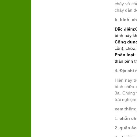
cháy và cá
cháy dẫn đế
b. bình c
Đặc điểm
:
bình này k
Công dụn
cồn), chữa 
Phân loại:
thân bình 
4. Địa chỉ
Hiện nay t
bình chữa 
3a. Chúng 
trải nghiệm
xem thêm:
1.
chăn ch
2.
quần áo