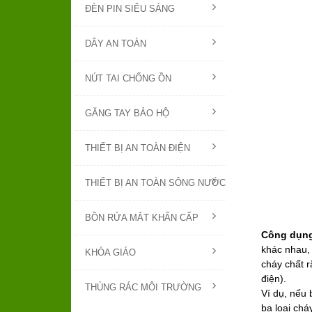
ĐÈN PIN SIÊU SÁNG
DÂY AN TOÀN
NÚT TAI CHỐNG ỒN
GĂNG TAY BẢO HỘ
THIẾT BỊ AN TOÀN ĐIỆN
THIẾT BỊ AN TOÀN SÔNG NƯỚC
BỒN RỬA MẮT KHẨN CẤP
Công dụn
khác nhau, 
KHÓA GIÁO
cháy chất r
điện).
THÙNG RÁC MÔI TRƯỜNG
Ví dụ, nếu
ba loại chá