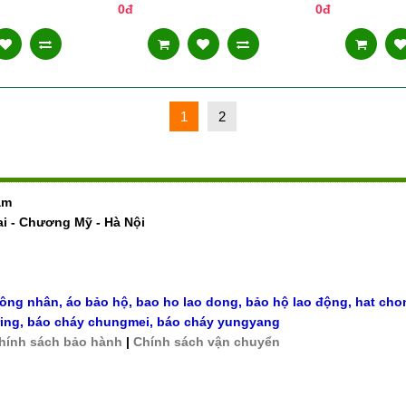
0đ
0đ
1
2
am
ai - Chương Mỹ - Hà Nội
công nhân
,
áo bảo hộ, bao ho lao dong, bảo hộ lao động
,
hat cho
ing
,
báo cháy chungmei
,
báo cháy yungyang
hính sách bảo hành
|
Chính sách vận chuyển