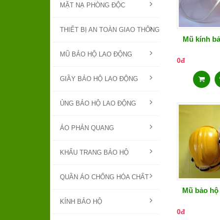
MẶT NẠ PHÒNG ĐỘC
THIẾT BỊ AN TOÀN GIAO THÔNG
Mũ kính bả
MŨ BẢO HỘ LAO ĐỘNG
0đ
GIẦY BẢO HỘ LAO ĐỘNG
ỦNG BẢO HỘ LAO ĐỘNG
ÁO PHẢN QUANG
KHẨU TRANG BẢO HỘ
QUẦN ÁO CHỐNG HÓA CHẤT
Mũ bảo hộ
KÍNH BẢO HỘ
0đ