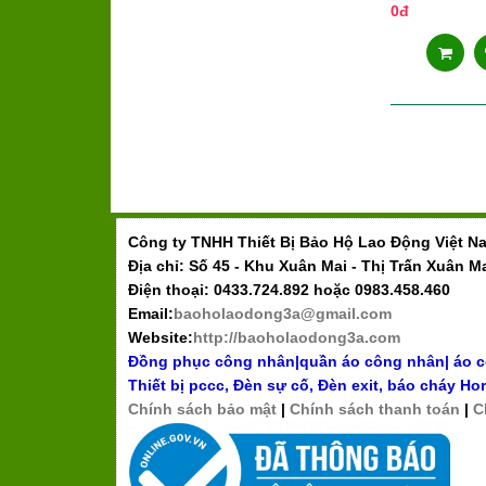
0đ
Công ty TNHH Thiết Bị Bảo Hộ Lao Động Việt N
Địa chỉ: Số 45 - Khu Xuân Mai - Thị Trấn Xuân M
Điện thoại: 0433.724.892 hoặc 0983.458.460
Email:
baoholaodong3a@gmail.com
Website:
http://baoholaodong3a.com
Đồng phục công nhân
|
quần áo công nhân
|
áo 
Thiết bị pccc
,
Đèn sự cố, Đèn exit
,
báo cháy Hor
Chính sách bảo mật
|
Chính sách thanh toán
|
C