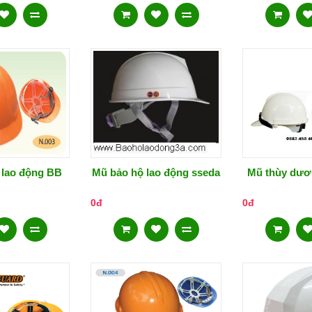
 lao động BB
Mũ bảo hộ lao động sseda
Mũ thùy dươ
0đ
0đ