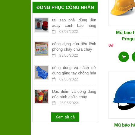
ĐỒNG PHỤC CÔNG NHÂN
tại sao phải dùng đèn
xoay cảnh báo năng
lượng mặt trời
07/07/2022
Mũ bảo h
Progu
công dụng của tiêu lênh
0đ
phòng cháy chữa cháy
23/06/2022
công dụng và cách sử
dụng găng tay chống hóa
chất
09/06/2022
Đặc điểm và công dụng
của bình chữa cháy
26/05/2022
Xem tất cả
Mũ bảo h