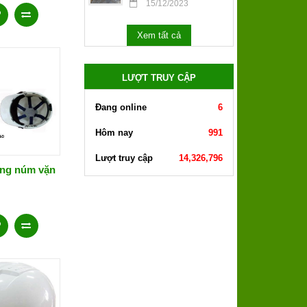
15/12/2023
Xem tất cả
LƯỢT TRUY CẬP
Đang online
6
Hôm nay
991
Lượt truy cập
14,326,796
ng núm vặn