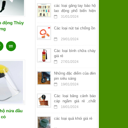
các loại găng tay bảo hộ
lao động phổ biến hiện
nay
31/01/2024
o động Thùy
Các loại nút tai chống ồn
ng
29/01/2024
Các loại bình chữa cháy
giá rẻ
27/01/2024
Những đặc điểm của đèn
pin siêu sáng
19/01/2024
Các loại băng cảnh báo
cáp ngầm giá rẻ ,chất
lượng
18/01/2024
 hộ nửa đầu
 cỏ
các loại quả khói giá rẻ