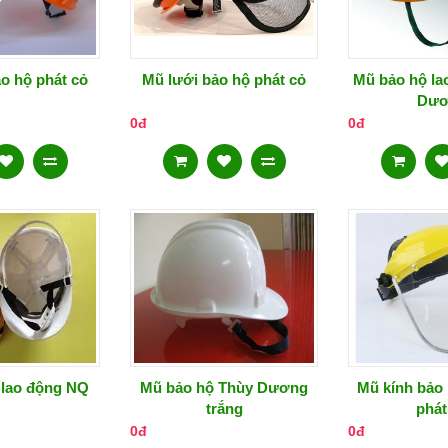
o hộ phát cỏ
Mũ lưới bảo hộ phát cỏ
Mũ bảo hộ la
Dươ
0đ
0đ
 lao động NQ
Mũ bảo hộ Thùy Dương
Mũ kính bảo
trắng
phát
0đ
0đ