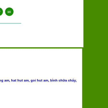
ng am, hat hut am, goi hut am
,
bình chữa cháy
,