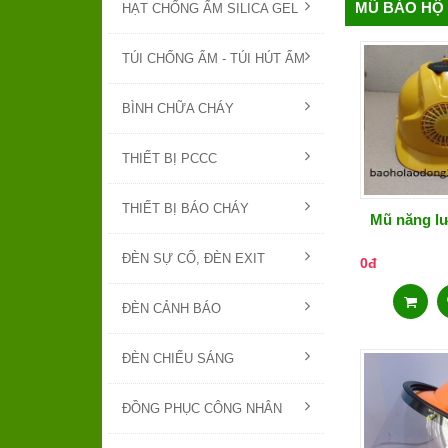
MŨ BẢO HỘ
HẠT CHỐNG ẨM SILICA GEL
TÚI CHỐNG ẨM - TÚI HÚT ẨM
BÌNH CHỮA CHÁY
THIẾT BỊ PCCC
THIẾT BỊ BÁO CHÁY
Mũ năng lư
ĐÈN SỰ CỐ, ĐÈN EXIT
0đ
ĐÈN CẢNH BÁO
ĐÈN CHIẾU SÁNG
ĐỒNG PHỤC CÔNG NHÂN