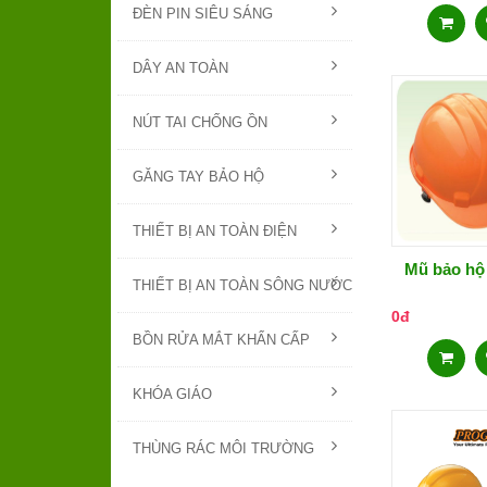
ĐÈN PIN SIÊU SÁNG
DÂY AN TOÀN
NÚT TAI CHỐNG ỒN
GĂNG TAY BẢO HỘ
THIẾT BỊ AN TOÀN ĐIỆN
Mũ bảo hộ
THIẾT BỊ AN TOÀN SÔNG NƯỚC
0đ
BỒN RỬA MẮT KHẨN CẤP
KHÓA GIÁO
THÙNG RÁC MÔI TRƯỜNG