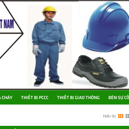
A CHÁY
THIẾT BỊ PCCC
THIẾT BỊ GIAO THÔNG
ĐÈN SỰ C
Hiển thị