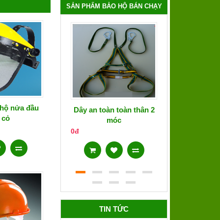
SẢN PHẨM BẢO HỘ BÁN CHẠY
 hộ nửa đầu
Dây an toàn toàn thân 2
Áo phản qua
 cỏ
móc
0đ
0đ
TIN TỨC