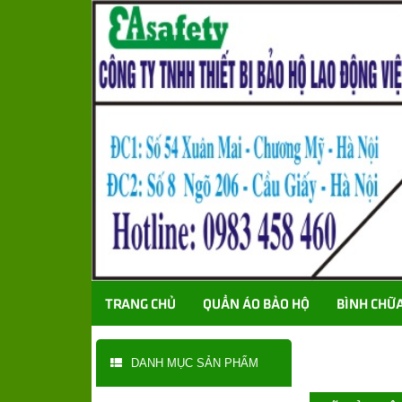
TRANG CHỦ
QUẦN ÁO BẢO HỘ
BÌNH CHỮ
DANH MỤC SẢN PHẨM