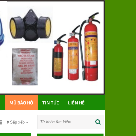
Ố
MŨ BẢO HỘ
TIN TỨC
LIÊN HỆ
Sắp xếp