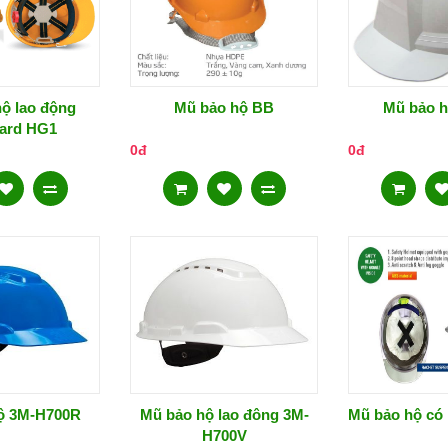
ộ lao động
Mũ bảo hộ BB
Mũ bảo h
ard HG1
0đ
0đ
ộ 3M-H700R
Mũ bảo hộ lao đông 3M-
Mũ bảo hộ có 
H700V