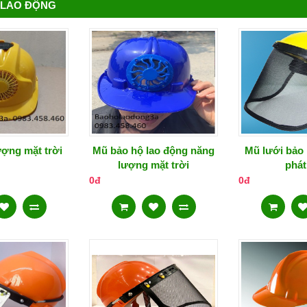
 LAO ĐỘNG
ợng mặt trời
Mũ bảo hộ lao động năng
Mũ lưới bảo
lượng mặt trời
phát
0đ
0đ