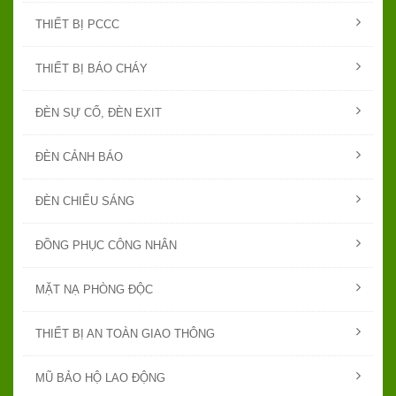
THIẾT BỊ PCCC
THIẾT BỊ BÁO CHÁY
ĐÈN SỰ CỐ, ĐÈN EXIT
ĐÈN CẢNH BÁO
ĐÈN CHIẾU SÁNG
ĐỒNG PHỤC CÔNG NHÂN
MẶT NẠ PHÒNG ĐỘC
THIẾT BỊ AN TOÀN GIAO THÔNG
MŨ BẢO HỘ LAO ĐỘNG