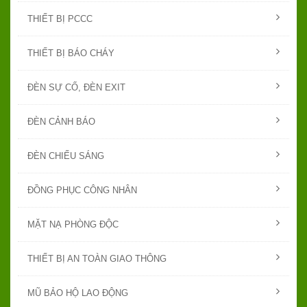
THIẾT BỊ PCCC
THIẾT BỊ BÁO CHÁY
ĐÈN SỰ CỐ, ĐÈN EXIT
ĐÈN CẢNH BÁO
ĐÈN CHIẾU SÁNG
ĐỒNG PHỤC CÔNG NHÂN
MẶT NẠ PHÒNG ĐỘC
THIẾT BỊ AN TOÀN GIAO THÔNG
MŨ BẢO HỘ LAO ĐỘNG