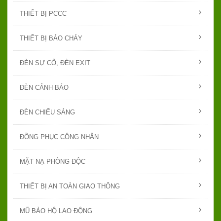
THIẾT BỊ PCCC
THIẾT BỊ BÁO CHÁY
ĐÈN SỰ CỐ, ĐÈN EXIT
ĐÈN CẢNH BÁO
ĐÈN CHIẾU SÁNG
ĐỒNG PHỤC CÔNG NHÂN
MẶT NẠ PHÒNG ĐỘC
THIẾT BỊ AN TOÀN GIAO THÔNG
MŨ BẢO HỘ LAO ĐỘNG