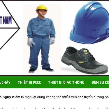
A CHÁY
THIẾT BỊ PCCC
THIẾT BỊ GIAO THÔNG
ĐÈN SỰ C
o nguy hiểm
là một vật dụng không thể thiếu trên các tuyến đường h
.