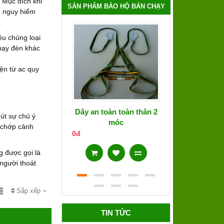
 Mục đích khi
SẢN PHẨM BẢO HỘ BÁN CHẠY
ó nguy hiểm
.
ều chủng loại
hạy đèn khác
ện từ ac quy
Dây an toàn toàn thân 2
Áo phản qua
hút sự chú ý
móc
 chớp cảnh
0đ
0đ
 được gọi là
người thoát
Sắp xếp
TIN TỨC