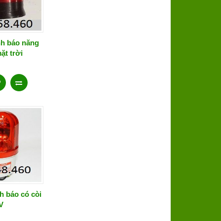
nh báo năng
ặt trời
h báo có còi
V