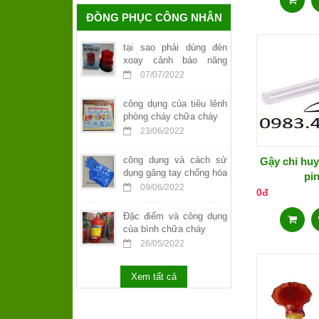
ĐỒNG PHỤC CÔNG NHÂN
tại sao phải dùng đèn
xoay cảnh báo năng
lượng mặt trời
07/07/2022
công dụng của tiêu lênh
phòng cháy chữa cháy
23/06/2022
công dụng và cách sử
Gậy chỉ huy
dụng găng tay chống hóa
pi
chất
09/06/2022
0đ
Đặc điểm và công dụng
của bình chữa cháy
26/05/2022
Xem tất cả