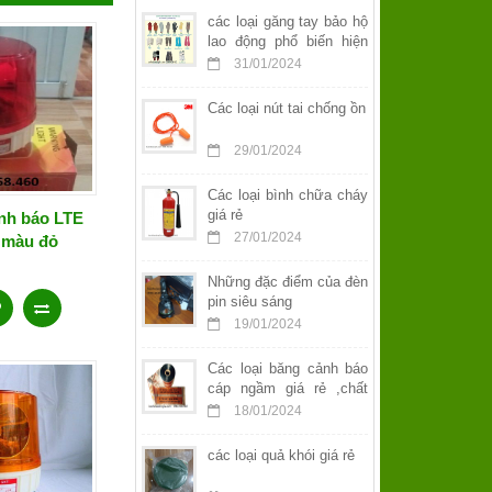
các loại găng tay bảo hộ
lao động phổ biến hiện
nay
31/01/2024
Các loại nút tai chống ồn
29/01/2024
Các loại bình chữa cháy
giá rẻ
nh báo LTE
27/01/2024
 màu đỏ
Những đặc điểm của đèn
pin siêu sáng
19/01/2024
Các loại băng cảnh báo
cáp ngầm giá rẻ ,chất
lượng
18/01/2024
các loại quả khói giá rẻ