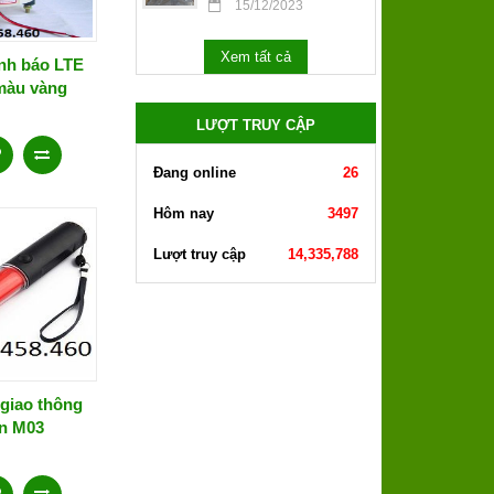
15/12/2023
Xem tất cả
nh báo LTE
màu vàng
LƯỢT TRUY CẬP
Đang online
26
Hôm nay
3497
Lượt truy cập
14,335,788
 giao thông
in M03