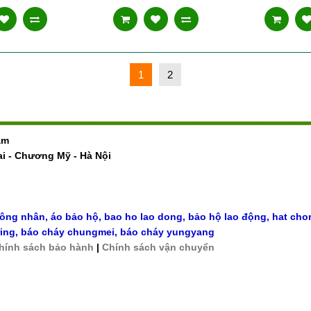
1
2
am
ai - Chương Mỹ - Hà Nội
công nhân
,
áo bảo hộ, bao ho lao dong, bảo hộ lao động
,
hat cho
ing
,
báo cháy chungmei
,
báo cháy yungyang
hính sách bảo hành
|
Chính sách vận chuyển