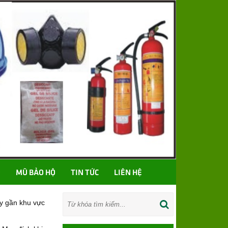
Ố
MŨ BẢO HỘ
TIN TỨC
LIÊN HỆ
ay gần khu vực