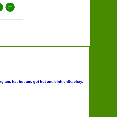
ng am, hat hut am, goi hut am
,
bình chữa cháy
,