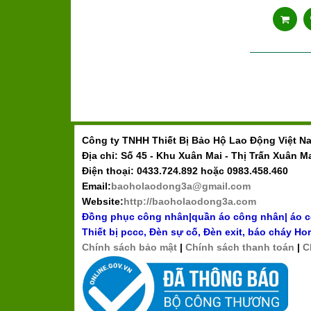
Công ty TNHH Thiết Bị Bảo Hộ Lao Động Việt N
Địa chỉ: Số 45 - Khu Xuân Mai - Thị Trấn Xuân M
Điện thoại: 0433.724.892 hoặc 0983.458.460
Email:
baoholaodong3a@gmail.com
Website:
http://baoholaodong3a.com
Đồng phục công nhân
|
quần áo công nhân
|
áo 
Thiết bị pccc
,
Đèn sự cố, Đèn exit
,
báo cháy Hor
Chính sách bảo mật
|
Chính sách thanh toán
|
C