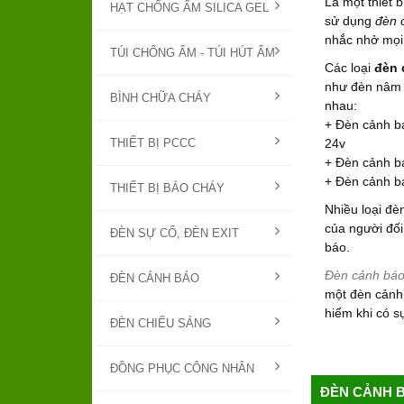
Là một thiết 
HẠT CHỐNG ẨM SILICA GEL
sử dụng
đèn 
nhắc nhở mọi 
TÚI CHỐNG ẨM - TÚI HÚT ẨM
Các loại
đèn 
như đèn nâm 
BÌNH CHỮA CHÁY
nhau:
+ Đèn cảnh b
THIẾT BỊ PCCC
24v
+ Đèn cảnh b
+ Đèn cảnh b
THIẾT BỊ BÁO CHÁY
Nhiều loại đèn
của người đố
ĐÈN SỰ CỐ, ĐÈN EXIT
báo.
Đèn cảnh báo
ĐÈN CẢNH BÁO
một đèn cảnh 
hiểm khi có s
ĐÈN CHIẾU SÁNG
ĐỒNG PHỤC CÔNG NHÂN
ĐÈN CẢNH 