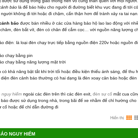
bị được sử dụng trong giao thông nên vô cùng thân quen với mọi người.
cảnh báo
là để báo hiệu cho người đi đường biết khu vực đang đi tới c
người không đi tới hoặc đi chậm, cẩn thận hơn để tránh xảy ra tai nạn
cảnh báo
được bán nhiều ở các cửa hàng bảo hộ lao lao động với nhi
châm, đèn bắt vít, đèn có chân để cắm cọc… với nguồn năng lượng c
áo điện
:
là loại đèn chạy trực tiếp bằng nguồn điện 220v hoặc nguồn đi
áo chạy bằng pin
áo chạy bằng năng lượng mặt trời
 có khả năng bật tắt khi trời tối hoặc điều kiện thiếu ánh sáng, để thu 
i diện đèn cảnh báo thường có hai dạng là đèn xoay cản báo hoặc đèn
 nguy hiểm
ngoài các đèn trên thì các đèn exit,
đèn sự cố
mắt cua cũng
báo được sử dụng trong nhà, trong bãi để xe nhằm để chỉ hường cho 
ự cố hoặc để chỉ dẫn đường đi
Hiển thị
BÁO NGUY HIỂM