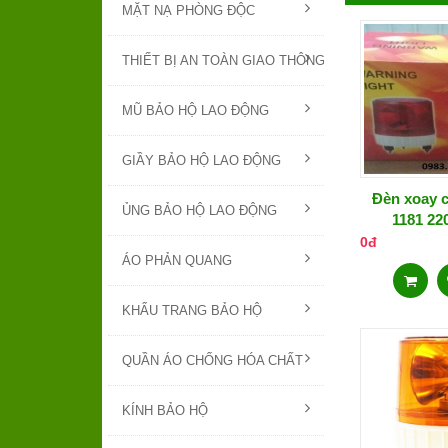
MẶT NẠ PHÒNG ĐỘC
THIẾT BỊ AN TOÀN GIAO THÔNG
MŨ BẢO HỘ LAO ĐỘNG
GIẦY BẢO HỘ LAO ĐỘNG
Đèn xoay 
ỦNG BẢO HỘ LAO ĐỘNG
1181 22
0đ
ÁO PHẢN QUANG
KHẨU TRANG BẢO HỘ
QUẦN ÁO CHỐNG HÓA CHẤT
KÍNH BẢO HỘ