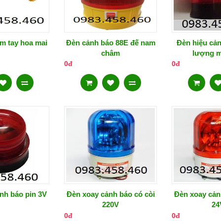
m tay hoa mai
Đèn cảnh báo 88E đế nam
Đèn hiệu cả
châm
lượng m
0đ
0đ
nh báo pin 3V
Đèn xoay cảnh báo có còi
Đèn xoay cản
220V
24
0đ
0đ