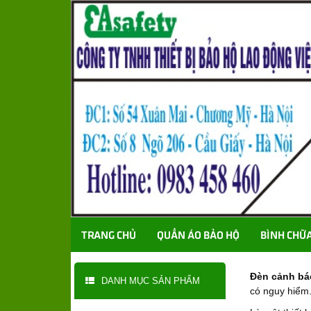
TRANG CHỦ
QUẦN ÁO BẢO HỘ
BÌNH CHỮ
Đèn cảnh bá
DANH MỤC SẢN PHẨM
có nguy hiểm