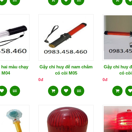
 hai màu chạy
Gậy chỉ huy đế nam châm
Gậy chỉ huy 
n M04
có còi M05
có cò
0đ
0đ