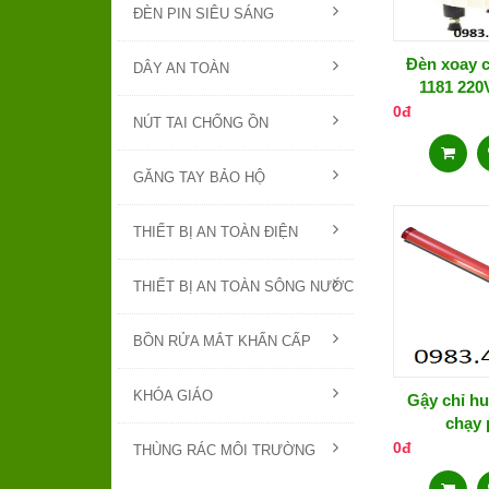
ĐÈN PIN SIÊU SÁNG
Đèn xoay 
DÂY AN TOÀN
1181 220
0đ
NÚT TAI CHỐNG ỒN
GĂNG TAY BẢO HỘ
THIẾT BỊ AN TOÀN ĐIỆN
THIẾT BỊ AN TOÀN SÔNG NƯỚC
BỒN RỬA MẮT KHẨN CẤP
KHÓA GIÁO
Gậy chỉ hu
chạy 
0đ
THÙNG RÁC MÔI TRƯỜNG