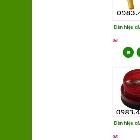
Đèn hiệu cầ
0đ
Đèn hiệu cả
0đ