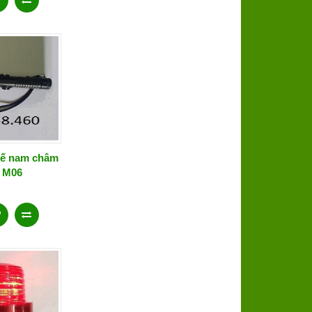
đế nam châm
i M06