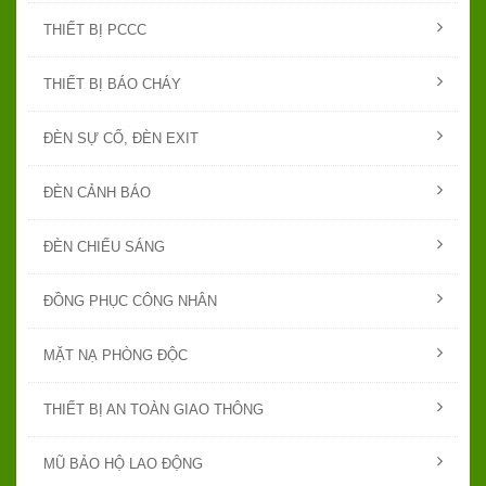
THIẾT BỊ PCCC
THIẾT BỊ BÁO CHÁY
ĐÈN SỰ CỐ, ĐÈN EXIT
ĐÈN CẢNH BÁO
ĐÈN CHIẾU SÁNG
ĐỒNG PHỤC CÔNG NHÂN
MẶT NẠ PHÒNG ĐỘC
THIẾT BỊ AN TOÀN GIAO THÔNG
MŨ BẢO HỘ LAO ĐỘNG