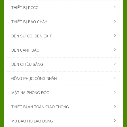
THIẾT BỊ PCCC
THIẾT BỊ BÁO CHÁY
ĐÈN SỰ CỐ, ĐÈN EXIT
ĐÈN CẢNH BÁO
ĐÈN CHIẾU SÁNG
ĐỒNG PHỤC CÔNG NHÂN
MẶT NẠ PHÒNG ĐỘC
THIẾT BỊ AN TOÀN GIAO THÔNG
MŨ BẢO HỘ LAO ĐỘNG