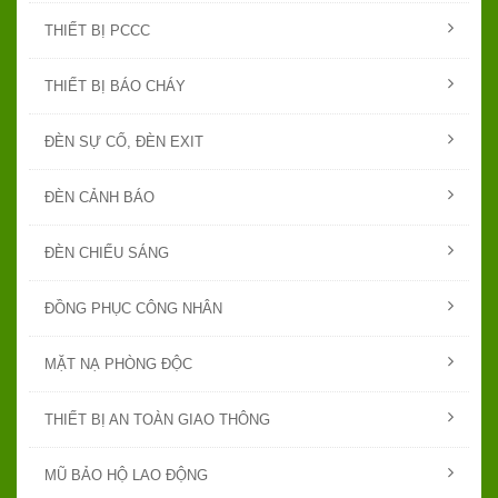
THIẾT BỊ PCCC
THIẾT BỊ BÁO CHÁY
ĐÈN SỰ CỐ, ĐÈN EXIT
ĐÈN CẢNH BÁO
ĐÈN CHIẾU SÁNG
ĐỒNG PHỤC CÔNG NHÂN
MẶT NẠ PHÒNG ĐỘC
THIẾT BỊ AN TOÀN GIAO THÔNG
MŨ BẢO HỘ LAO ĐỘNG