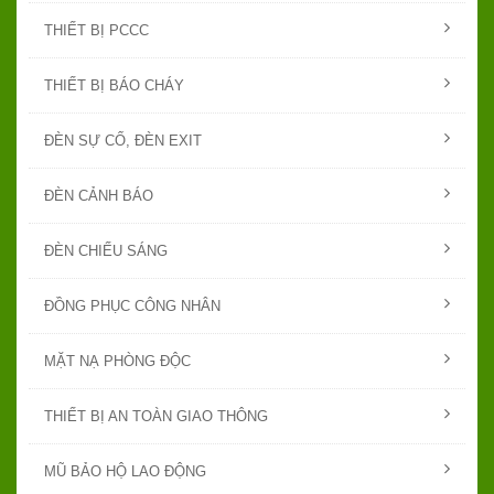
THIẾT BỊ PCCC
THIẾT BỊ BÁO CHÁY
ĐÈN SỰ CỐ, ĐÈN EXIT
ĐÈN CẢNH BÁO
ĐÈN CHIẾU SÁNG
ĐỒNG PHỤC CÔNG NHÂN
MẶT NẠ PHÒNG ĐỘC
THIẾT BỊ AN TOÀN GIAO THÔNG
MŨ BẢO HỘ LAO ĐỘNG