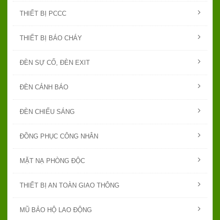
THIẾT BỊ PCCC
THIẾT BỊ BÁO CHÁY
ĐÈN SỰ CỐ, ĐÈN EXIT
ĐÈN CẢNH BÁO
ĐÈN CHIẾU SÁNG
ĐỒNG PHỤC CÔNG NHÂN
MẶT NẠ PHÒNG ĐỘC
THIẾT BỊ AN TOÀN GIAO THÔNG
MŨ BẢO HỘ LAO ĐỘNG