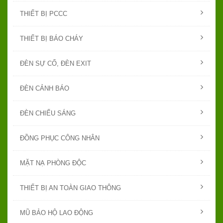
THIẾT BỊ PCCC
THIẾT BỊ BÁO CHÁY
ĐÈN SỰ CỐ, ĐÈN EXIT
ĐÈN CẢNH BÁO
ĐÈN CHIẾU SÁNG
ĐỒNG PHỤC CÔNG NHÂN
MẶT NẠ PHÒNG ĐỘC
THIẾT BỊ AN TOÀN GIAO THÔNG
MŨ BẢO HỘ LAO ĐỘNG