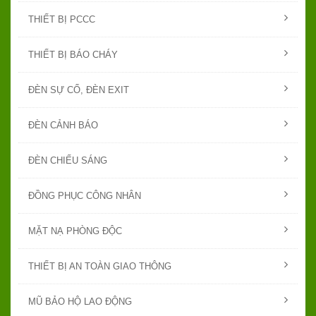
THIẾT BỊ PCCC
THIẾT BỊ BÁO CHÁY
ĐÈN SỰ CỐ, ĐÈN EXIT
ĐÈN CẢNH BÁO
ĐÈN CHIẾU SÁNG
ĐỒNG PHỤC CÔNG NHÂN
MẶT NẠ PHÒNG ĐỘC
THIẾT BỊ AN TOÀN GIAO THÔNG
MŨ BẢO HỘ LAO ĐỘNG