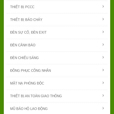
THIẾT BỊ PCCC
THIẾT BỊ BÁO CHÁY
ĐÈN SỰ CỐ, ĐÈN EXIT
ĐÈN CẢNH BÁO
ĐÈN CHIẾU SÁNG
ĐỒNG PHỤC CÔNG NHÂN
MẶT NẠ PHÒNG ĐỘC
THIẾT BỊ AN TOÀN GIAO THÔNG
MŨ BẢO HỘ LAO ĐỘNG