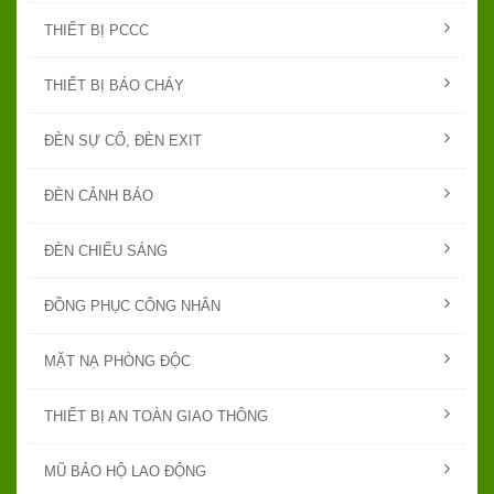
THIẾT BỊ PCCC
THIẾT BỊ BÁO CHÁY
ĐÈN SỰ CỐ, ĐÈN EXIT
ĐÈN CẢNH BÁO
ĐÈN CHIẾU SÁNG
ĐỒNG PHỤC CÔNG NHÂN
MẶT NẠ PHÒNG ĐỘC
THIẾT BỊ AN TOÀN GIAO THÔNG
MŨ BẢO HỘ LAO ĐỘNG