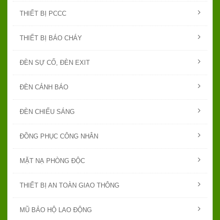
THIẾT BỊ PCCC
THIẾT BỊ BÁO CHÁY
ĐÈN SỰ CỐ, ĐÈN EXIT
ĐÈN CẢNH BÁO
ĐÈN CHIẾU SÁNG
ĐỒNG PHỤC CÔNG NHÂN
MẶT NẠ PHÒNG ĐỘC
THIẾT BỊ AN TOÀN GIAO THÔNG
MŨ BẢO HỘ LAO ĐỘNG